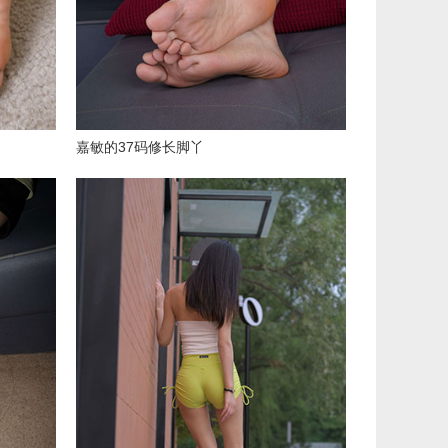
嘉敏的37码修长脚丫