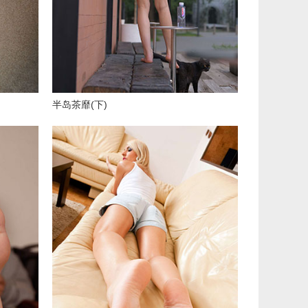
半岛茶靡(下)