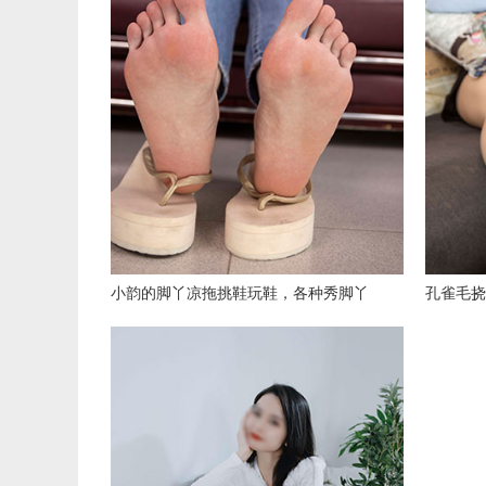
小韵的脚丫凉拖挑鞋玩鞋，各种秀脚丫
孔雀毛挠