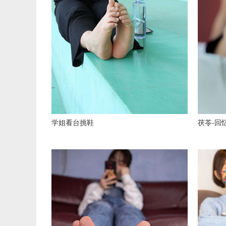
学姐看台挑鞋
茯苓-回