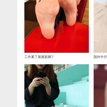
工作累了展展脏脚丫
国外牛仔