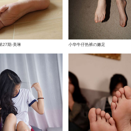
-第27期-美琳
小华牛仔热裤の嫩足