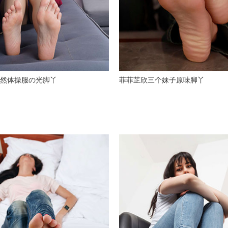
然体操服の光脚丫
菲菲芷欣三个妹子原味脚丫