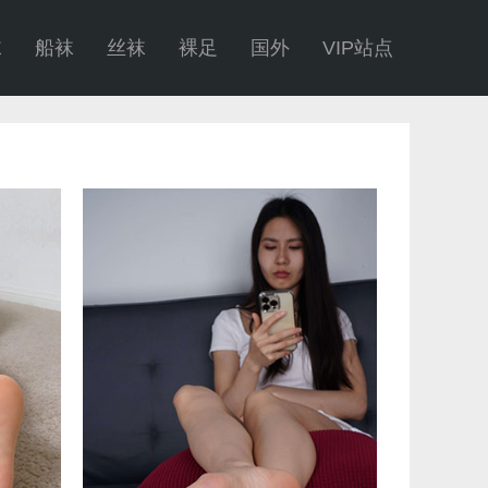
袜
船袜
丝袜
裸足
国外
VIP站点