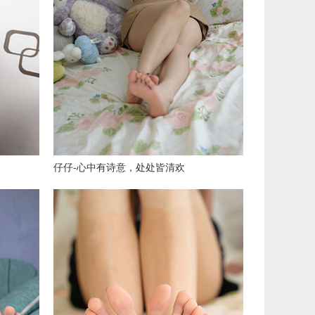
仔仔-心中有诗意，处处皆清欢